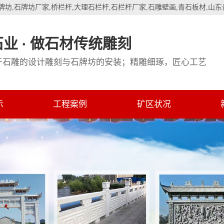
牌坊
,
石牌坊厂家
,
桥栏杆
,
大理石栏杆
,
石栏杆厂家
,
石雕壁画
,
青石板材
,
山东
业 · 做石材传统雕刻
于石雕的设计雕刻与石牌坊的安装；精雕细琢，匠心工艺
示
工程案例
矿区状况