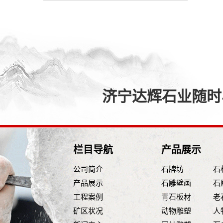
济宁达辉石业随时与
栏目导航
产品展示
公司简介
石牌坊
石
产品展示
石雕壁画
石
工程案例
青石板材
老
矿区状况
动物雕塑
人