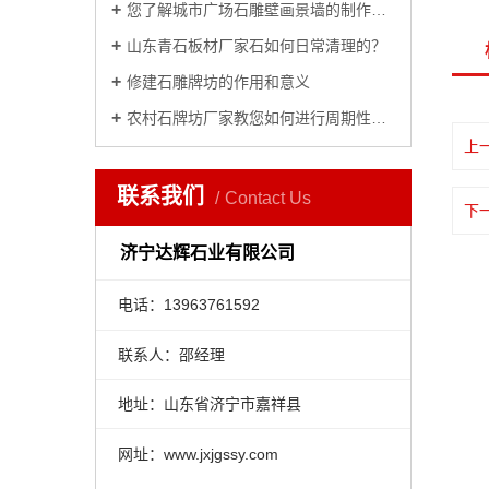
您了解城市广场石雕壁画景墙的制作意义吗？
山东青石板材厂家石如何日常清理的？
修建石雕牌坊的作用和意义
农村石牌坊厂家教您如何进行周期性维护？
上
联系我们
Contact Us
下
济宁达辉石业有限公司
电话：13963761592
联系人：邵经理
地址：山东省济宁市嘉祥县
网址：www.jxjgssy.com