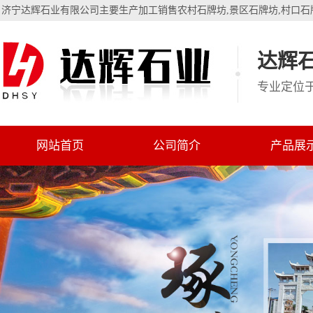
济宁达辉石业有限公司主要生产加工销售
农村石牌坊
,
景区石牌坊
,
村口石
达辉石
专业定位
网站首页
公司简介
产品展