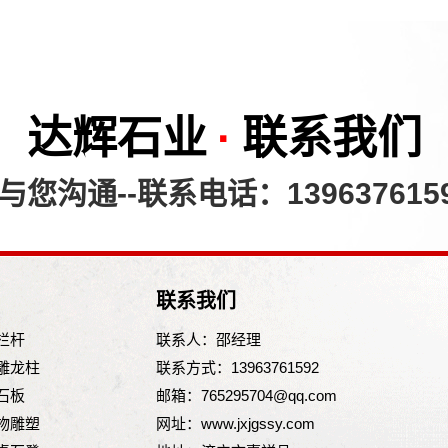
达辉石业
·
联系我们
您沟通--联系电话：139637615
联系我们
栏杆
联系人：邵经理
雕龙柱
联系方式：13963761592
石板
邮箱：765295704@qq.com
物雕塑
网址：www.jxjgssy.com