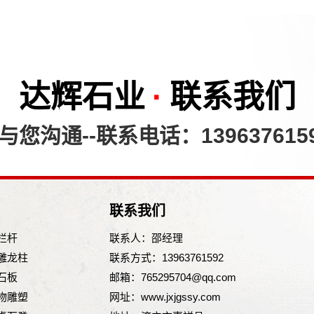
达辉石业
·
联系我们
您沟通--联系电话：139637615
联系我们
栏杆
联系人：邵经理
雕龙柱
联系方式：13963761592
石板
邮箱：765295704@qq.com
物雕塑
网址：www.jxjgssy.com