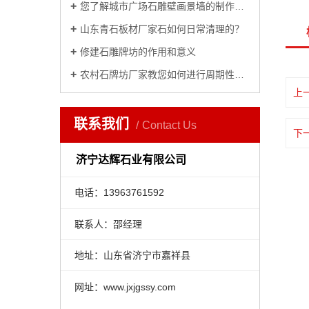
您了解城市广场石雕壁画景墙的制作意义吗？
山东青石板材厂家石如何日常清理的？
修建石雕牌坊的作用和意义
农村石牌坊厂家教您如何进行周期性维护？
上
联系我们
Contact Us
下
济宁达辉石业有限公司
电话：13963761592
联系人：邵经理
地址：山东省济宁市嘉祥县
网址：www.jxjgssy.com