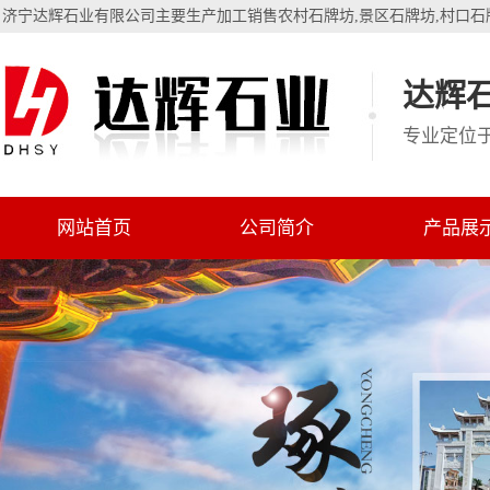
济宁达辉石业有限公司主要生产加工销售
农村石牌坊
,
景区石牌坊
,
村口石
达辉石
专业定位
网站首页
公司简介
产品展