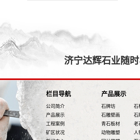
济宁达辉石业随时与
栏目导航
产品展示
公司简介
石牌坊
石
产品展示
石雕壁画
石
工程案例
青石板材
老
矿区状况
动物雕塑
人