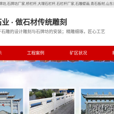
牌坊
,
石牌坊厂家
,
桥栏杆
,
大理石栏杆
,
石栏杆厂家
,
石雕壁画
,
青石板材
,
山东
业 · 做石材传统雕刻
于石雕的设计雕刻与石牌坊的安装；精雕细琢，匠心工艺
示
工程案例
矿区状况