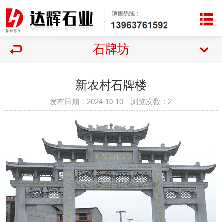
石牌坊
新农村石牌楼
发布日期：2024-10-10 浏览次数：
2