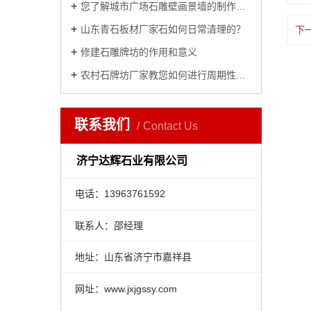
您了解城市广场石雕壁画景墙的制作意义吗？
山东青石板材厂家石如何日常清理的？
下
修建石雕牌坊的作用和意义
农村石牌坊厂家教您如何进行周期性维护？
联系我们
Contact Us
济宁达辉石业有限公司
电话：13963761592
联系人：邵经理
地址：山东省济宁市嘉祥县
网址：www.jxjgssy.com