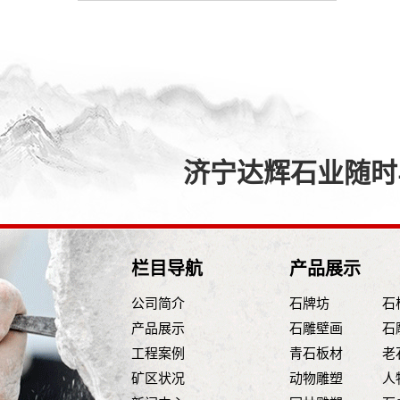
济宁达辉石业随时与
栏目导航
产品展示
公司简介
石牌坊
石
产品展示
石雕壁画
石
工程案例
青石板材
老
矿区状况
动物雕塑
人