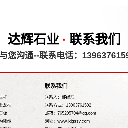
达辉石业
·
联系我们
您沟通--联系电话：139637615
联系我们
栏杆
联系人：邵经理
雕龙柱
联系方式：13963761592
石板
邮箱：765295704@qq.com
物雕塑
网址：www.jxjgssy.com