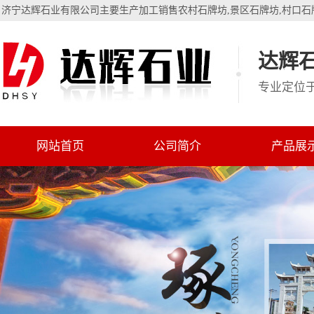
济宁达辉石业有限公司主要生产加工销售
农村石牌坊
,
景区石牌坊
,
村口石
达辉石
专业定位
网站首页
公司简介
产品展