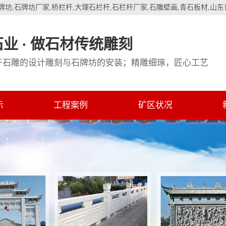
牌坊
,
石牌坊厂家
,
桥栏杆
,
大理石栏杆
,
石栏杆厂家
,
石雕壁画
,
青石板材
,
山东
业 · 做石材传统雕刻
于石雕的设计雕刻与石牌坊的安装；精雕细琢，匠心工艺
示
工程案例
矿区状况